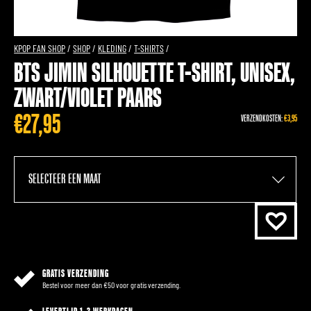
KPOP FAN SHOP
/
SHOP
/
KLEDING
/
T-SHIRTS
/
BTS JIMIN SILHOUETTE T-SHIRT, UNISEX,
ZWART/VIOLET PAARS
€
27,95
VERZENDKOSTEN:
€3,95
GRATIS VERZENDING
Bestel voor meer dan €50 voor gratis verzending.