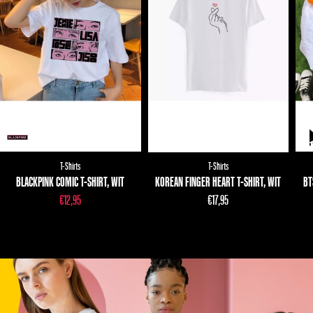
T-Shirts
T-Shirts
BLACKPINK COMIC T-SHIRT, WIT
KOREAN FINGER HEART T-SHIRT, WIT
BT
€
12,95
€
17,95