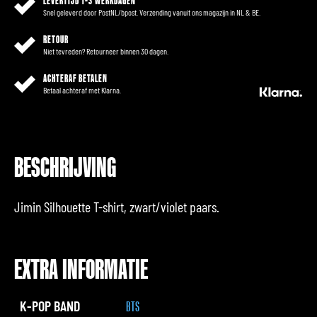
LEVERTIJD 1-3 WERKDAGEN
Snel geleverd door PostNL/bpost. Verzending vanuit ons magazijn in NL & BE.
RETOUR
Niet tevreden? Retourneer binnen 30 dagen.
ACHTERAF BETALEN
Betaal achteraf met Klarna.
BESCHRIJVING
Jimin Silhouette T-shirt, zwart/violet paars.
EXTRA INFORMATIE
K-POP BAND
BTS