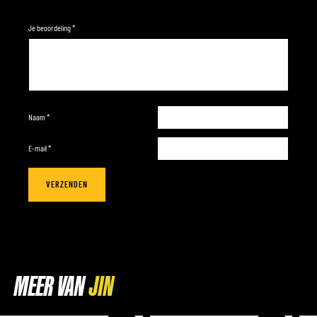
Je beoordeling
*
Naam
*
E-mail
*
MEER VAN