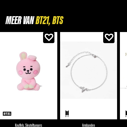
MEER VAN
Knuffels
,
Sleutelhangers
Armbanden