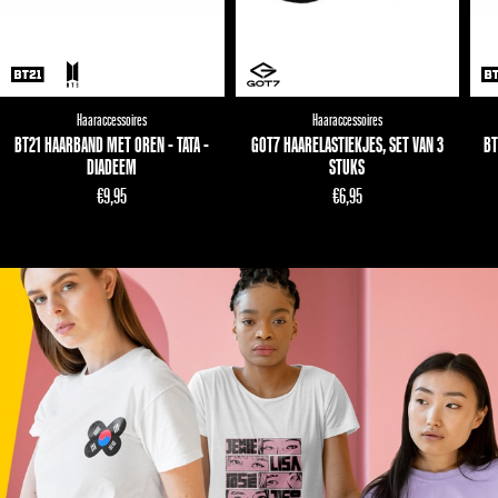
Haaraccessoires
Haaraccessoires
BT21 HAARBAND MET OREN - TATA -
GOT7 HAARELASTIEKJES, SET VAN 3
BT
DIADEEM
STUKS
€
9,95
€
6,95