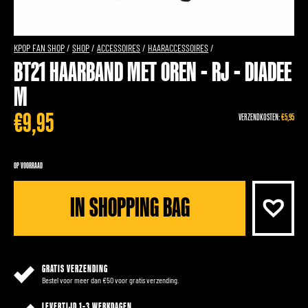
KPOP FAN SHOP
/
SHOP
/
ACCESSOIRES
/
HAARACCESSOIRES
/
BT21 HAARBAND MET OREN - RJ - DIADEE
M
€
9,95
VERZENDKOSTEN:
€5,95
OP VOORRAAD
IN SHOPPING BAG
GRATIS VERZENDING
Bestel voor meer dan €50 voor gratis verzending.
LEVERTIJD 1-3 WERKDAGEN