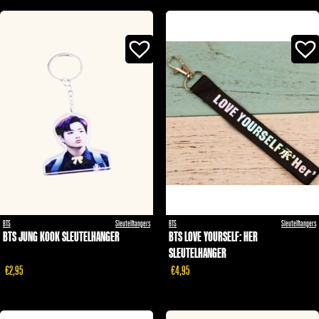
BTS
Sleutelhangers
BTS
Sleutelhangers
BTS JUNG KOOK SLEUTELHANGER
BTS LOVE YOURSELF: HER
SLEUTELHANGER
€2,95
€4,95