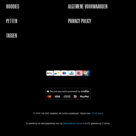
HOODIES
ALGEMENE VOORWAARDEN
PETTEN
PRIVACY POLICY
TASSEN
© KPOP FAN SHOP Nederland. Alle rechten voorbehouden. Website door
STYLED.digital
De waardering van www.kpopfanshop.com/ bij
WebwinkelKeur Reviews
is 8.2/10 gebaseerd op 17 reviews.