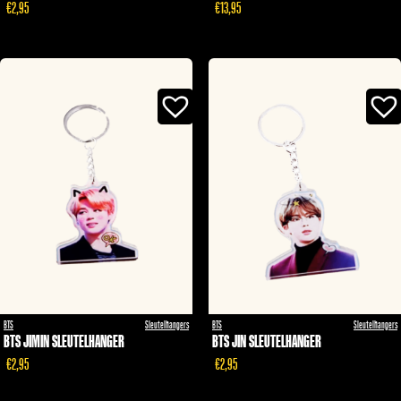
€2,95
€13,95
BTS
Sleutelhangers
BTS
Sleutelhangers
BTS JIMIN SLEUTELHANGER
BTS JIN SLEUTELHANGER
€2,95
€2,95