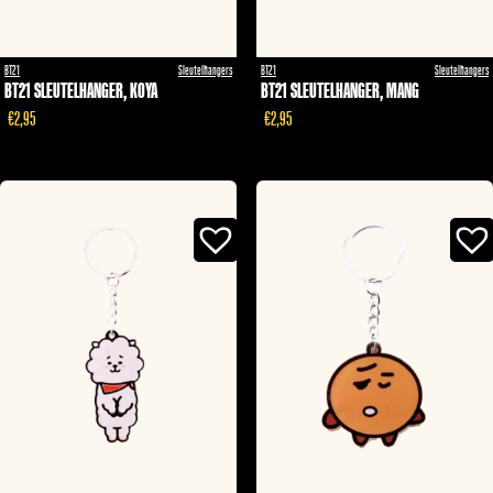
BT21
Sleutelhangers
BT21
Sleutelhangers
BT21 SLEUTELHANGER, KOYA
BT21 SLEUTELHANGER, MANG
€2,95
€2,95