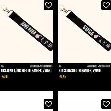
BTS
Accessoires
,
Sleutelhangers
BTS
Accessoires
,
Sleutelhangers
BTS JUNG KOOK SLEUTELHANGER, ZWART
BTS SUGA SLEUTELHANGER, ZWART
€4,95
€4,95