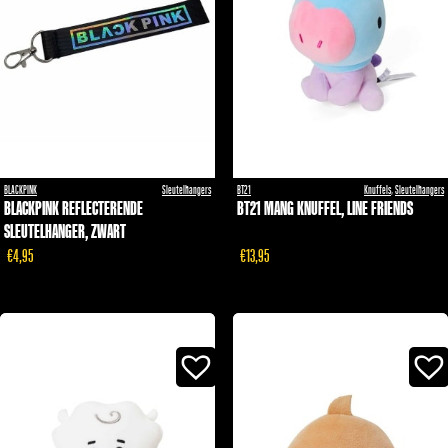
BLACKPINK
Sleutelhangers
BT21
Knuffels
,
Sleutelhangers
BLACKPINK REFLECTERENDE
BT21 MANG KNUFFEL, LINE FRIENDS
SLEUTELHANGER, ZWART
€4,95
€13,95