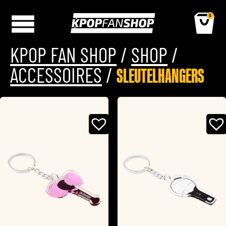
0
KPOP FAN SHOP
/
SHOP
/
ACCESSOIRES
/
SLEUTELHANGERS