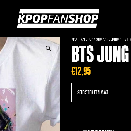
KPOP FAN SHOP
/
SHOP
/
KLEDING
/
T-SHI
BTS JUNG 
€
12,95