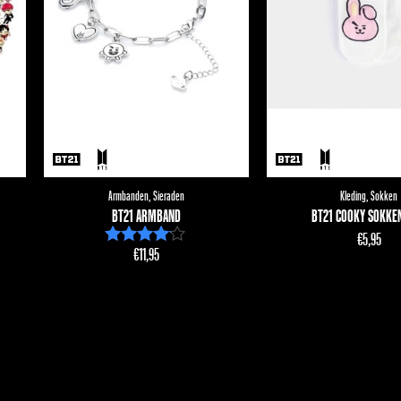
Armbanden
,
Sieraden
Kleding
,
Sokken
BT21 ARMBAND
BT21 COOKY SOKKEN
€
5,95
€
11,95
Waardering
4.00
uit 5