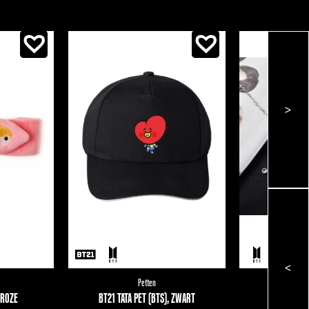
>
<
Petten
Kettingen
,
A
 ROZE
BT21 TATA PET (BTS), ZWART
BTS KETTI