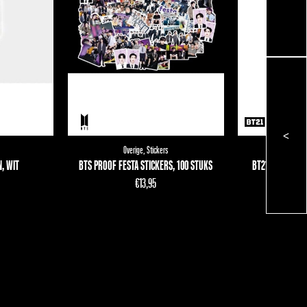
<
Overige
,
Stickers
Haar
BTS PROOF FESTA STICKERS, 100 STUKS
, WIT
BT21 HAARBAND
D
€
13,95