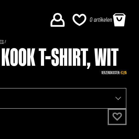
0 artikelen
RTS
/
KOOK T-SHIRT, WIT
VERZENDKOSTEN:
€3,95