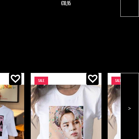
€
10,95
SALE
SALE
>