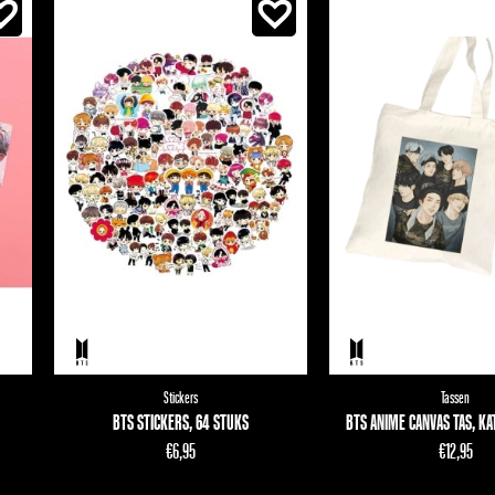
Stickers
Tassen
BTS STICKERS, 64 STUKS
BTS ANIME CANVAS TAS, K
€
6,95
€
12,95