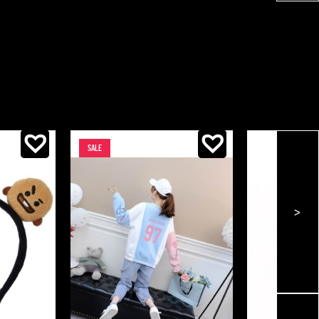
uit 5
SALE
>