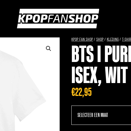
KPOP FAN SHOP
/
SHOP
/
KLEDING
/
T-SHI
BTS I PUR
ISEX, WIT
€
22,95