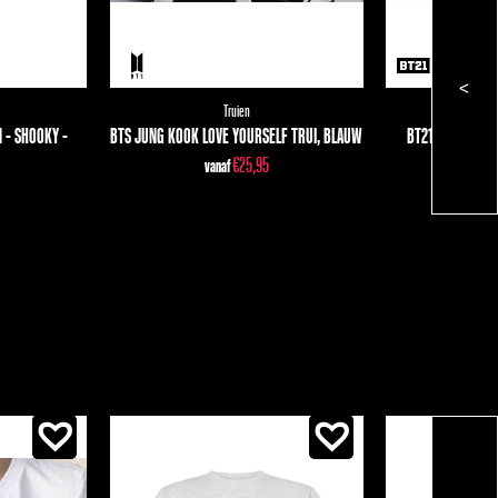
<
Truien
 - SHOOKY -
BTS JUNG KOOK LOVE YOURSELF TRUI, BLAUW
BT21 CHIMMY D
€
25,95
vanaf