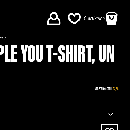
0 artikelen
RTS
/
PLE YOU T-SHIRT, UN
VERZENDKOSTEN:
€3,95