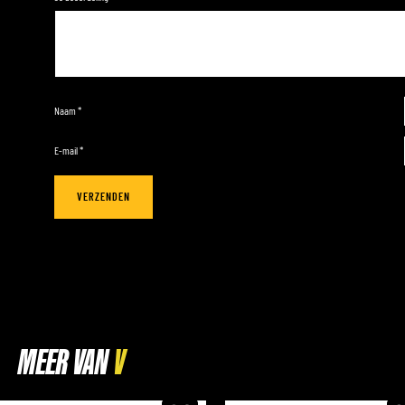
Naam
*
E-mail
*
MEER VAN