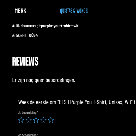
MERK
QUISTAS & WONG®
Artikelnummer:
i-purple-you-t-shirt-wit
Artikel-ID:
6094
REVIEWS
Er zijn nog geen beoordelingen.
Wees de eerste om “BTS I Purple You T-Shirt, Unisex, Wit” 
Je beoordeling
*
Je beoordeling
*