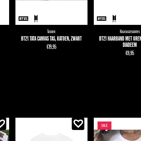
Tassen
Haaraccessoires
BT21 TATA CANVAS TAS, KATOEN, ZWART
BT21 HAARBAND MET OREN
DIADEEM
€
19,95
€
9,95
SALE