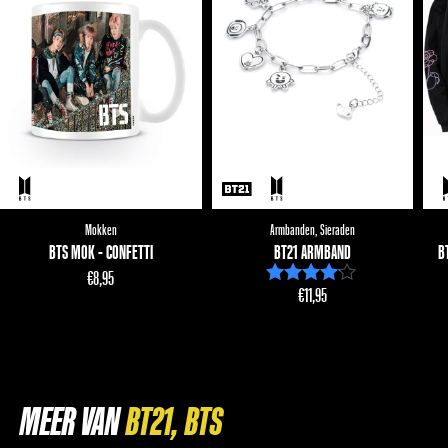
Mokken
Armbanden
,
Sieraden
BTS MOK - CONFETTI
BT21 ARMBAND
B
€
8,95
€
11,95
Waardering
4.00
uit 5
MEER VAN