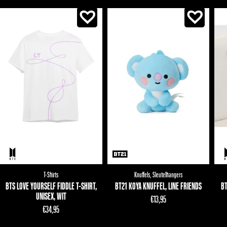
T-Shirts
Knuffels
,
Sleutelhangers
BTS LOVE YOURSELF FIDDLE T-SHIRT,
BT21 KOYA KNUFFEL, LINE FRIENDS
BT
UNISEX, WIT
€
13,95
€
34,95