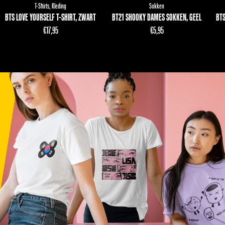
T-Shirts
,
Kleding
Sokken
BTS LOVE YOURSELF T-SHIRT, ZWART
BT21 SHOOKY DAMES SOKKEN, GEEL
BTS
€
17,95
€
5,95