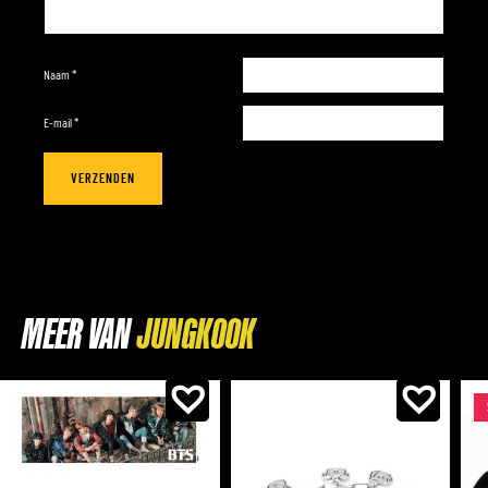
Naam
*
E-mail
*
MEER VAN