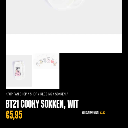
KPOP FAN SHOP
/
SHOP
/
KLEDING
/
SOKKEN
/
BT21 COOKY SOKKEN, WIT
€
5,95
VERZENDKOSTEN:
€3,95