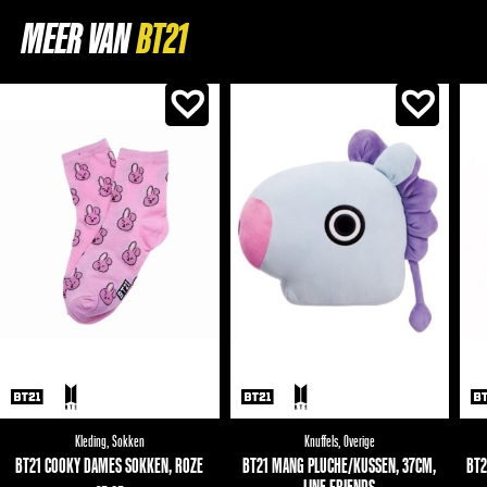
MEER VAN
Kleding
,
Sokken
Knuffels
,
Overige
BT21 COOKY DAMES SOKKEN, ROZE
BT21 MANG PLUCHE/KUSSEN, 37CM,
BT2