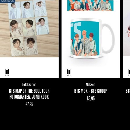
Fotokaarten
Mokken
BTS MAP OF THE SOUL TOUR
BTS MOK - BTS GROUP
BT
FOTOKAARTEN, JUNG KOOK
€
8,95
€
7,95