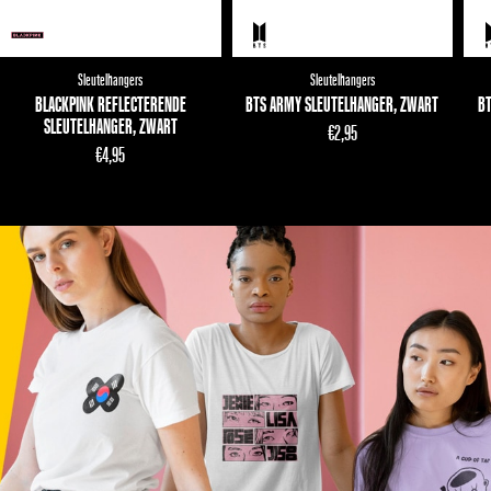
Sleutelhangers
Sleutelhangers
BLACKPINK REFLECTERENDE
BTS ARMY SLEUTELHANGER, ZWART
BT
SLEUTELHANGER, ZWART
€
2,95
€
4,95