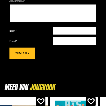
Je beoordeling
*
Naam
*
E-mail
*
MEER VAN