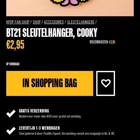
KPOP FAN SHOP
/
SHOP
/
ACCESSOIRES
/
SLEUTELHANGERS
/
BT21 SLEUTELHANGER, COOKY
€
2,95
VERZENDKOSTEN:
€3,95
OP VOORRAAD
IN SHOPPING BAG
GRATIS VERZENDING
Bestel voor meer dan €50 voor gratis verzending.
LEVERTIJD 1-3 WERKDAGEN
Snel geleverd door PostNL/bpost. Verzending vanuit ons magazijn in NL & BE.