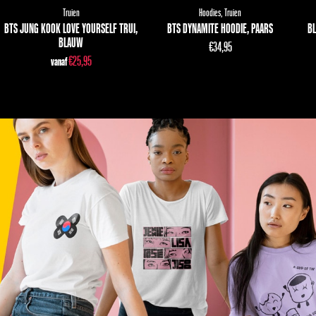
Truien
Hoodies
,
Truien
BL
BTS JUNG KOOK LOVE YOURSELF TRUI,
BTS DYNAMITE HOODIE, PAARS
BLAUW
€
34,95
€
25,95
vanaf