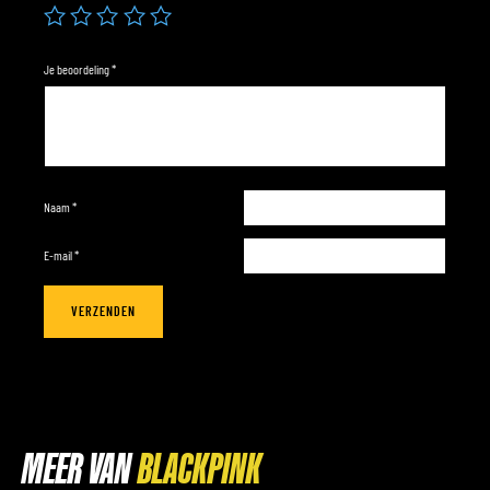
Je beoordeling
*
Naam
*
E-mail
*
MEER VAN