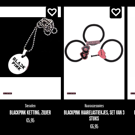
Sieraden
Haaraccessoires
BLACKPINK KETTING, ZILVER
BLACKPINK HAARELASTIEKJES, SET VAN 3
STUKS
€
5,95
€
6,95