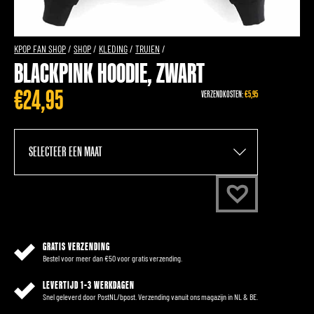
KPOP FAN SHOP
/
SHOP
/
KLEDING
/
TRUIEN
/
BLACKPINK HOODIE, ZWART
€
24,95
VERZENDKOSTEN:
€5,95
GRATIS VERZENDING
Bestel voor meer dan €50 voor gratis verzending.
LEVERTIJD 1-3 WERKDAGEN
Snel geleverd door PostNL/bpost. Verzending vanuit ons magazijn in NL & BE.