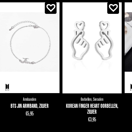
Armbanden
Oorbellen
,
Sieraden
BTS JIN ARMBAND, ZILVER
KOREAN FINGER HEART OORBELLEN,
ZILVER
€
5,95
€
3,95