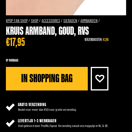
KPOP FAN SHOP
/
SHOP
/
ACCESSOIRES
/
SIERADEN
/
ARMBANDEN
/
KRUIS ARMBAND, GOUD, RVS
€
17,95
VERZENDKOSTEN:
€3,95
OP VOORRAAD
IN SHOPPING BAG
GRATIS VERZENDING
Bestel voor meer dan €50 voor gratis verzending.
LEVERTIJD 1-3 WERKDAGEN
Snel geleverd door PostNL/bpost. Verzending vanuit ons magazijn in NL & BE.