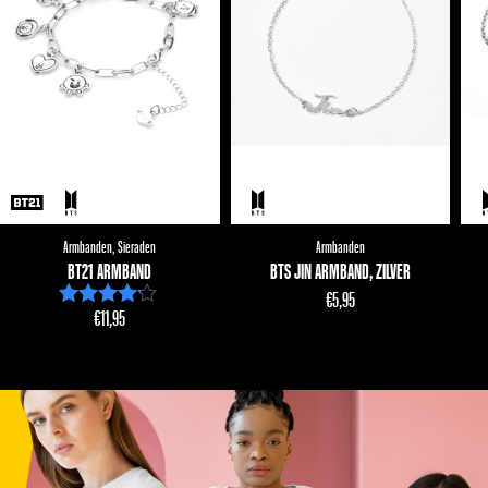
Armbanden
,
Sieraden
Armbanden
BT21 ARMBAND
BTS JIN ARMBAND, ZILVER
€
5,95
€
11,95
Waardering
4.00
uit 5